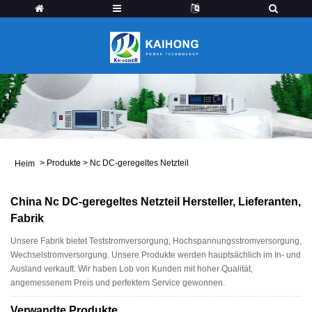
>
Produkte
>
Nc DC-geregeltes Netzteil
Heim
China Nc DC-geregeltes Netzteil Hersteller, Lieferanten,
Fabrik
Unsere Fabrik bietet Teststromversorgung, Hochspannungsstromversorgung,
Wechselstromversorgung. Unsere Produkte werden hauptsächlich im In- und
Ausland verkauft. Wir haben Lob von Kunden mit hoher Qualität,
angemessenem Preis und perfektem Service gewonnen.
Verwandte Produkte