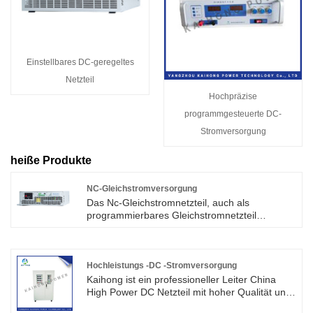
Einstellbares DC-geregeltes
Netzteil
Hochpräzise
programmgesteuerte DC-
Stromversorgung
heiße Produkte
NC-Gleichstromversorgung
Das Nc-Gleichstromnetzteil, auch als
programmierbares Gleichstromnetzteil
bekannt, ist eine Art Gleichstromnetzteil mit
digitaler Steuerfunktion. Es kann so
programmiert werden, dass Ausgangsstrom-,
Spannungs- und
Hochleistungs -DC -Stromversorgung
Stromversorgungsschutzparameter eingestellt
Kaihong ist ein professioneller Leiter China
werden, um automatische Test- und
High Power DC Netzteil mit hoher Qualität und
Steuerfunktionen zu erreichen.
angemessenem Preis. Es hat die