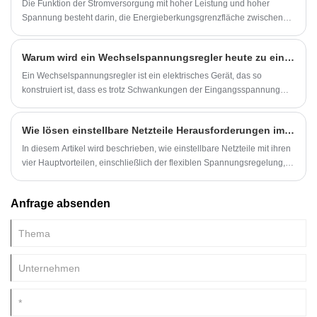
Die Funktion der Stromversorgung mit hoher Leistung und hoher
Spannung besteht darin, die Energieberkungsgrenzfläche zwischen
starkem elektrischem Feld und Partikelfluss mit hoher Energie zu
ermitteln.
Warum wird ein Wechselspannungsregler heute zu einer wichtigen Lösung für die Energiesicherheit?
Ein Wechselspannungsregler ist ein elektrisches Gerät, das so
konstruiert ist, dass es trotz Schwankungen der Eingangsspannung
eine stabile Ausgangsspannung aufrechterhält. Da globale Industrien
zunehmend auf sensible elektronische Systeme angewiesen sind –
Wie lösen einstellbare Netzteile Herausforderungen im Bereich der Elektronikforschung, -entwicklung, -prüfung und -produktion?
Automatisierungsgeräte, medizinische Geräte,
Kommunikationsnetzwerke und Präzisionsfertigung – wird die
In diesem Artikel wird beschrieben, wie einstellbare Netzteile mit ihren
Nachfrage nach stabiler, störungsfreier Stromversorgung immer
vier Hauptvorteilen, einschließlich der flexiblen Spannungsregelung,
dringender.
die Schwachstellen herkömmlicher fester Netzteile angehen, sich an
mehrere Szenarien anpassen und die F&E- und Produktionseffizienz in
Anfrage absenden
der Elektronikindustrie verbessern können.