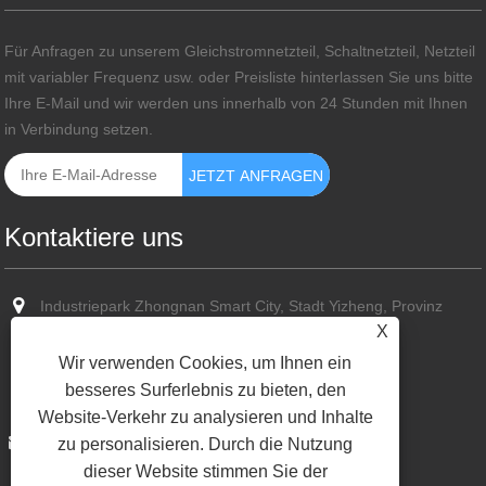
Für Anfragen zu unserem Gleichstromnetzteil, Schaltnetzteil, Netzteil
mit variabler Frequenz usw. oder Preisliste hinterlassen Sie uns bitte
Ihre E-Mail und wir werden uns innerhalb von 24 Stunden mit Ihnen
in Verbindung setzen.
Kontaktiere uns
Industriepark Zhongnan Smart City, Stadt Yizheng, Provinz
Jiangsu
X
Wir verwenden Cookies, um Ihnen ein
+86-13773587351
besseres Surferlebnis zu bieten, den
+86-13773587351
Website-Verkehr zu analysieren und Inhalte
sun@cn-hvps.com
zu personalisieren. Durch die Nutzung
dieser Website stimmen Sie der