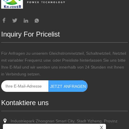
Inquiry For Pricelist
Für Anfragen zu unserem Gleichstromnetzteil, Schaltnetzteil, Netzteil
mit variabler Frequenz usw. oder Preisliste hinterlassen Sie uns bitte
Ihre E-Mail und wir werden uns innerhalb von 24 Stunden mit Ihnen
in Verbindung setzen.
Kontaktiere uns
Industriepark Zhongnan Smart City, Stadt Yizheng, Provinz
Jiangsu
X