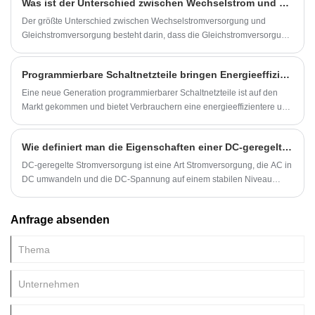
Was ist der Unterschied zwischen Wechselstrom und Gleichstrom?
Anwendungen machen.
Der größte Unterschied zwischen Wechselstromversorgung und
Gleichstromversorgung besteht darin, dass die Gleichstromversorgung
konstant ist, während die Wechselstromversorgung einen
Änderungszyklus aufweist, während die Gleichspannung konstant ist
Programmierbare Schaltnetzteile bringen Energieeffizienz auf die nächste Stufe
und der Wechselstrom einen Effektivwert hat. Abhängig von der
Heizwirkung des Stroms zeigt oder misst ein Voltmeter im Allgemeinen
Eine neue Generation programmierbarer Schaltnetzteile ist auf den
einen Effektivwert.
Markt gekommen und bietet Verbrauchern eine energieeffizientere und
vielseitigere Möglichkeit, ihre elektronischen Geräte mit Strom zu
versorgen.
Wie definiert man die Eigenschaften einer DC-geregelten Stromversorgung?
DC-geregelte Stromversorgung ist eine Art Stromversorgung, die AC in
DC umwandeln und die DC-Spannung auf einem stabilen Niveau
halten kann. Es ist eine sehr wichtige Stromversorgung und spielt eine
wichtige Rolle bei der Wartung und Erforschung elektronischer Geräte.
Anfrage absenden