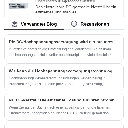
bereitzustellen.
Einstellbares DC-geregeltes Netzteil
Das einstellbare DC-geregelte Netzteil ist ein
effizientes und stabiles
Stromversorgungsgerät, das zur Bereitstellung
stabiler Gleichstromversorgung für
Verwandter Blog
Rezensionen
verschiedene elektronische Geräte und
Schaltkreise verwendet wird. Das Produkt kann
die Ausgangsspannung und den
Die DC-Hochspannungsversorgung wird ein breiteres Anwendungsspektrum auf dem Markt haben
Ausgangsstrom an die Anforderungen
verschiedener Geräte anpassen. In diesem
In letzter Zeit hat sich die Entwicklung des Marktes für Gleichstrom-
Artikel werden die Eigenschaften und Vorteile
Hochspannungsnetzteile weiter beschleunigt, und viele Hersteller
einer einstellbaren DC-geregelten
haben fortschrittlichere Produkte für Gleichstrom-
Stromversorgung und ihre Anwendung in
Hochspannungsnetzteile auf den Markt gebracht.
verschiedenen Anwendungsszenarien
Wie kann die Hochspannungsversorgungstechnologie moderne industrielle Innovationen unterstützen?
vorgestellt.
Hochspannungs-Stromversorgungslösungen werden häufig in
Branchen eingesetzt, die eine präzise Spannungssteuerung,
zuverlässigen Betrieb und langfristige Leistung erfordern. Von
wissenschaftlichen Forschungseinrichtungen bis hin zu
NC DC-Netzteil: Die effiziente Lösung für Ihren Strombedarf
Industrieanlagen tragen fortschrittliche Energiesysteme dazu bei, die
Effizienz zu verbessern und den technologischen Fortschritt zu
Wenn Sie auf der Suche nach einer zuverlässigen und effizienten
unterstützen.
Stromversorgungsoption sind, ist das NC DC-Netzteil genau das
Richtige für Sie. Dieses Netzteil verfügt über eine Reihe von
Funktionen, die es zur perfekten Wahl für viele verschiedene