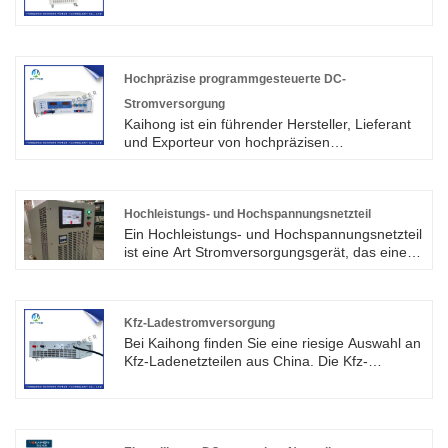
in China.
Alterung von Kondensatoren bei hohen und
niedrigen Temperaturen
Erfahrung in der Prüfung von Widerständen,
Thermistoren, Relais, Motoren und anderen
Hochpräzise programmgesteuerte DC-
Bereichen
Stromversorgung
Alternde Stromversorgung des Wechselrichters
Kaihong ist ein führender Hersteller, Lieferant
und Exporteur von hochpräzisen
programmgesteuerten
Gleichstromversorgungen in China. Das Gerät
wird mit allen Tasten bedient und die Software
ist gesperrt, sodass das Gerät nicht leicht
Hochleistungs- und Hochspannungsnetzteil
beschädigt werden kann.
Ein Hochleistungs- und Hochspannungsnetzteil
ist eine Art Stromversorgungsgerät, das eine
hohe Ausgangsleistung und eine hohe
Ausgangsspannung liefern kann. Es wird
normalerweise in Anwendungen eingesetzt, die
Hochspannung und hohe Leistung erfordern,
Kfz-Ladestromversorgung
wie z. B. wissenschaftliche
Bei Kaihong finden Sie eine riesige Auswahl an
Forschungsexperimente, industrielle
Kfz-Ladenetzteilen aus China. Die Kfz-
Produktion und medizinische Geräte.
Ladestromversorgung wird hauptsächlich in
Haushalten, öffentlichen Plätzen, gewerblichen
Parkplätzen und anderen Szenen verwendet,
um eine Ladefunktion für Elektrofahrzeuge