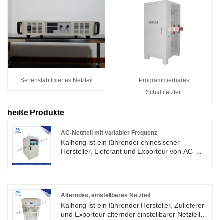
Serienstabilisiertes Netzteil
Programmierbares
Schaltnetzteil
heiße Produkte
AC-Netzteil mit variabler Frequenz
Kaihong ist ein führender chinesischer
Hersteller, Lieferant und Exporteur von AC-
Netzteilen mit variabler Frequenz. AC-
Frequenzumwandlungsnetzteil ist weit
verbreitet in der Herstellung von
Haushaltsgeräten, Motoren, Eisenbahnen und
Ölbohrplattformen.
Alterndes, einstellbares Netzteil
Kaihong ist ein führender Hersteller, Zulieferer
und Exporteur alternder einstellbarer Netzteile