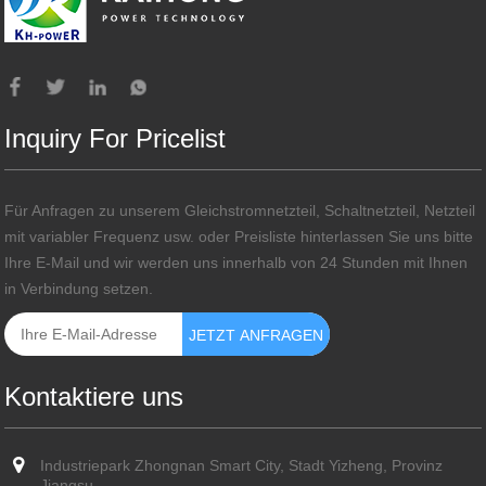
Inquiry For Pricelist
Für Anfragen zu unserem Gleichstromnetzteil, Schaltnetzteil, Netzteil
mit variabler Frequenz usw. oder Preisliste hinterlassen Sie uns bitte
Ihre E-Mail und wir werden uns innerhalb von 24 Stunden mit Ihnen
in Verbindung setzen.
Kontaktiere uns
Industriepark Zhongnan Smart City, Stadt Yizheng, Provinz
Jiangsu