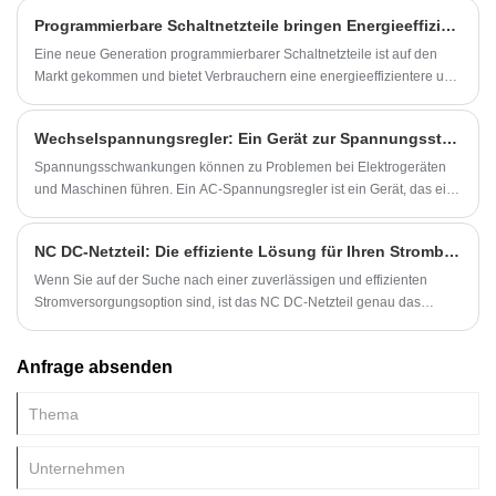
Anwendungen eingesetzt, die Hochspannung und hohe Leistung
Programmierbare Schaltnetzteile bringen Energieeffizienz auf die nächste Stufe
erfordern, wie z. B. wissenschaftliche Forschungsexperimente,
industrielle Produktion und medizinische Geräte.
Eine neue Generation programmierbarer Schaltnetzteile ist auf den
Markt gekommen und bietet Verbrauchern eine energieeffizientere und
vielseitigere Möglichkeit, ihre elektronischen Geräte mit Strom zu
versorgen.
Wechselspannungsregler: Ein Gerät zur Spannungsstabilisierung
Spannungsschwankungen können zu Problemen bei Elektrogeräten
und Maschinen führen. Ein AC-Spannungsregler ist ein Gerät, das eine
stabile AC-Ausgangsspannung aufrechterhält. Der Regler wird in
vielen elektrischen Anwendungen eingesetzt, darunter in
NC DC-Netzteil: Die effiziente Lösung für Ihren Strombedarf
Privathaushalten, in der Industrie und sogar bei Weltraummissionen.
Wenn Sie auf der Suche nach einer zuverlässigen und effizienten
Stromversorgungsoption sind, ist das NC DC-Netzteil genau das
Richtige für Sie. Dieses Netzteil verfügt über eine Reihe von
Funktionen, die es zur perfekten Wahl für viele verschiedene
Anfrage absenden
Anwendungen machen.