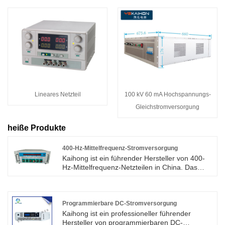
Lineares Netzteil
100 kV 60 mA Hochspannungs-
Gleichstromversorgung
heiße Produkte
400-Hz-Mittelfrequenz-Stromversorgung
Kaihong ist ein führender Hersteller von 400-
Hz-Mittelfrequenz-Netzteilen in China. Das
400-Hz-ZF-Netzteil ist ein statisch variables
400-Hz-ZF-Netzteil, das speziell für
elektronische und elektrische Geräte in der
Luftfahrt und im Militär unter Verwendung
Programmierbare DC-Stromversorgung
elektronischer Hochfrequenz-
Kaihong ist ein professioneller führender
Leistungsschalttechnologie entwickelt und
Hersteller von programmierbaren DC-