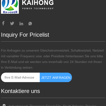
Inquiry For Pricelist
Für Anfragen zu unserem Gleichstromnetzteil, Schaltnetzteil, Netzteil
mit variabler Frequenz usw. oder Preisliste hinterlassen Sie uns bitte
Ihre E-Mail und wir werden uns innerhalb von 24 Stunden mit Ihnen
in Verbindung setzen.
Kontaktiere uns
Industriepark Zhongnan Smart City, Stadt Yizheng, Provinz