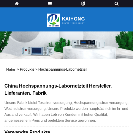
>
Produkte
>
Hochspannungs-Labornetzteil
Heim
China Hochspannungs-Labornetzteil Hersteller,
Lieferanten, Fabrik
Unsere Fabrik bietet Teststromversorgung, Hochspannungsstromversorgung,
Wechselstromversorgung. Unsere Produkte werden hauptsächlich im In- und
Ausland verkauft. Wir haben Lob von Kunden mit hoher Qualität,
angemessenem Preis und perfektem Service gewonnen.
Verwandte Produkte