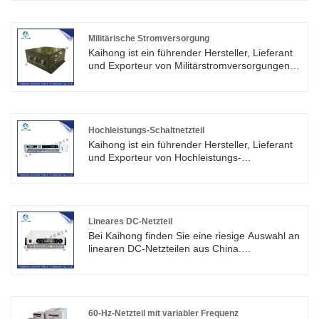
Gewicht, hoher Effizienz, hoher Zuverlässigkeit
und langer Lebensdauer. Willkommen, uns zu
kontaktieren.
Militärische Stromversorgung
Kaihong ist ein führender Hersteller, Lieferant
und Exporteur von Militärstromversorgungen in
China. Darunter ist die militärische
Stromversorgung vor allem
anpassungsfähiger, besser verschleiert und so
weiter.
Hochleistungs-Schaltnetzteil
Kaihong ist ein führender Hersteller, Lieferant
und Exporteur von Hochleistungs-
Schaltnetzteilen in China. Diese Netzteilserie
verfügt über Konstantspannung,
Konstantstrom-Arbeitsmodus, automatische
Umschaltfunktion,
Überspannungsschutzschaltung,
Lineares DC-Netzteil
Überhitzungsschutzschaltung,
Bei Kaihong finden Sie eine riesige Auswahl an
Kurzschlussschutzfunktion.
linearen DC-Netzteilen aus China.
Insbesondere bei Kondensatoren,
Gleichstrommotoren, Relais, Galvanik,
Oxidation, Elektrophorese, Elektrolyse,
Korrosion, Ermöglichung, Wasseraufbereitung
und anderen Instrumenten wurden
60-Hz-Netzteil mit variabler Frequenz