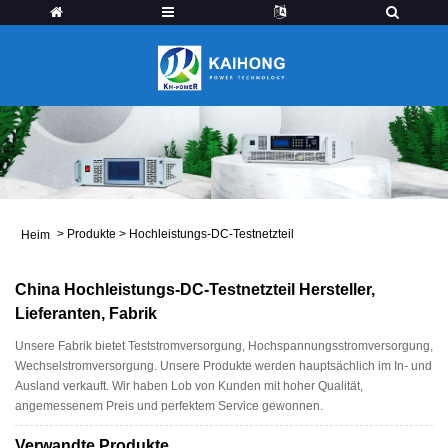
>
Produkte
>
Hochleistungs-DC-Testnetzteil
Heim
China Hochleistungs-DC-Testnetzteil Hersteller,
Lieferanten, Fabrik
Unsere Fabrik bietet Teststromversorgung, Hochspannungsstromversorgung,
Wechselstromversorgung. Unsere Produkte werden hauptsächlich im In- und
Ausland verkauft. Wir haben Lob von Kunden mit hoher Qualität,
angemessenem Preis und perfektem Service gewonnen.
Verwandte Produkte