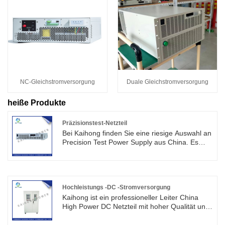
NC-Gleichstromversorgung
Duale Gleichstromversorgung
heiße Produkte
Präzisionstest-Netzteil
Bei Kaihong finden Sie eine riesige Auswahl an
Precision Test Power Supply aus China. Es
eignet sich sehr gut für die Notwendigkeit einer
hochpräzisen Inspektion und Kalibrierung des
Arbeitsplatzes, z. B. der Messabteilung für eine
Vielzahl von Messgeräten für Spannung,
Strom, Leistung und andere elektrische
Hochleistungs -DC -Stromversorgung
Parameter.
Kaihong ist ein professioneller Leiter China
High Power DC Netzteil mit hoher Qualität und
angemessenem Preis. Es hat die
Eigenschaften von geringer Größe, geringem