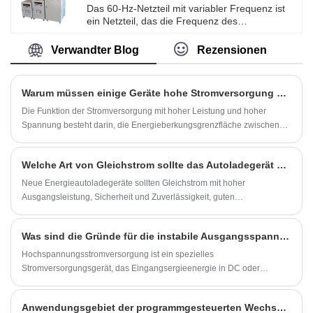
Instrumentenhersteller sehr stark gefördert, an
Das 60-Hz-Netzteil mit variabler Frequenz ist
Hochschulen und Universitäten gewannen
ein Netzteil, das die Frequenz des
auch Forschungsinstitute viel Lob.
Eingangsnetzteils in 60 Hz umwandeln kann.
Im Allgemeinen verfügt das 60-Hz-Netzteil mit
Verwandter Blog
Rezensionen
variabler Frequenz über einen breiten
Eingangsfrequenzbereich und kann
Eingangsleistung mit unterschiedlichen
Warum müssen einige Geräte hohe Stromversorgung und Hochspannungsstromversorgung verwenden?
Frequenzen, beispielsweise 50 Hz oder 60 Hz,
aufnehmen.
Die Funktion der Stromversorgung mit hoher Leistung und hoher
Spannung besteht darin, die Energieberkungsgrenzfläche zwischen
starkem elektrischem Feld und Partikelfluss mit hoher Energie zu
ermitteln.
Welche Art von Gleichstrom sollte das Autoladegerät von New Energy wählen?
Neue Energieautoladegeräte sollten Gleichstrom mit hoher
Ausgangsleistung, Sicherheit und Zuverlässigkeit, guten
Ladeeigenschaften und Stabilität wählen. Die üblicherweise
verwendete DC-Stromversorgung ist eine Matrix-Stromversorgung,
Was sind die Gründe für die instabile Ausgangsspannung der Hochspannungsleistung?
eine Transformator-Stromversorgung, eine DC-DC-Wandler-
Stromversorgung und so weiter.
Hochspannungsstromversorgung ist ein spezielles
Stromversorgungsgerät, das Eingangsergieenergie in DC oder
Wechselstromausgang von Tausenden von Volt in Zehntausende von
Volt umwandelt.
Anwendungsgebiet der programmgesteuerten Wechselstromversorgung