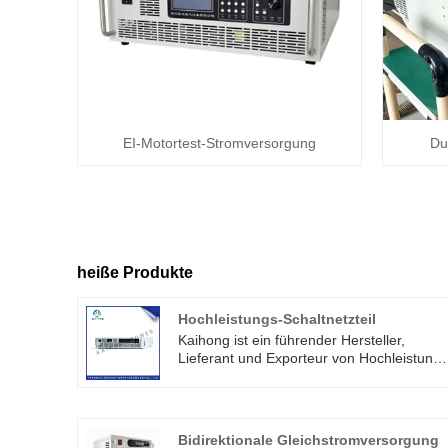
EI-Motortest-Stromversorgung
Du
heiße Produkte
Hochleistungs-Schaltnetzteil
Kaihong ist ein führender Hersteller,
Lieferant und Exporteur von Hochleistungs
Schaltnetzteilen in China. Diese
Netzteilserie verfügt über
Konstantspannung, Konstantstrom-
Arbeitsmodus, automatische
Bidirektionale Gleichstromversorgung
Umschaltfunktion,