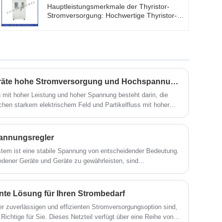
Hauptleistungsmerkmale der Thyristor-
Instrumenten wurden
Stromversorgung: Hochwertige Thyristor-
Instrumentenhersteller sehr stark gefördert,
Stromversorgung wird vom chinesischen
an Hochschulen und Universitäten
Hersteller Kaihong angeboten. Diese Serie
gewannen auch Forschungsinstitute viel
von Netzteilen hat einen dreiphasigen
Lob.
Eingang, die maximale Ausgangsleistung
kann 1000 kW erreichen, hat eine perfekte
Schutzlinie, die Genauigkeit und Stabilität
ist ziemlich gut.
Warum müssen einige Geräte hohe Stromversorgung und Hochspannungsstromversorgung verwenden?
 mit hoher Leistung und hoher Spannung besteht darin, die
hen starkem elektrischem Feld und Partikelfluss mit hoher
pannungsregler
tem ist eine stabile Spannung von entscheidender Bedeutung.
dener Geräte und Geräte zu gewährleisten, sind
onders wichtig.
iente Lösung für Ihren Strombedarf
r zuverlässigen und effizienten Stromversorgungsoption sind,
Richtige für Sie. Dieses Netzteil verfügt über eine Reihe von