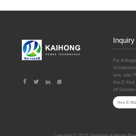
Inquiry
Für Anfrage
Schaltnetzte
usw. oder Pr
Ihre E-Mail
24 Stunden 
Copyright © 2023 Yangzhou Kaihong Power T