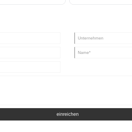
 ganzen Tag arbeiten, daher muss
Funktionen, die es zur perfekten
einreichen