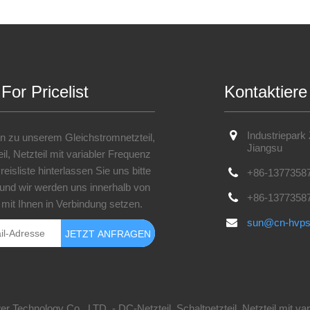
 For Pricelist
Kontaktiere
Industriepark
n zu unserem Gleichstromnetzteil,
Jiangsu
il, Netzteil mit variabler Frequenz
eisliste hinterlassen Sie uns bitte
+86-1377358
 und wir werden uns innerhalb von
+86-1377358
mit Ihnen in Verbindung setzen.
sun@cn-hvp
echnology Co., LTD. - DC-Netzteil, Schaltnetzteil, Netzteil mit var