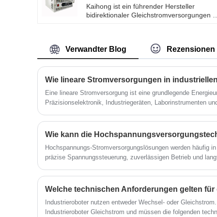
Kaihong ist ein führender Hersteller
Überspannungsschutzschaltung,
bidirektionaler Gleichstromversorgungen i
Überhitzungsschutzschaltung,
China. Die Zweiwege-
Kurzschlussschutzfunktion.
Gleichstromversorgung ist eine Art
Stromversorgung, die elektrische Energie
Verwandter Blog
Rezensionen
bidirektional umwandeln kann. Es kann
Gleichstrom in austauschbare Energie
umwandeln und austauschbare Energie
wieder in Elektrizität umwandeln. Die
Zweiwege-Gleichstromversorgung weist
Eine lineare Stromversorgung ist eine grundlegende Energie
folgende Eigenschaften auf:
Präzisionselektronik, Industriegeräten, Laborinstrumenten 
verbreitet ist. In diesem Artikel wird erklärt, wie ein lineares N
und Grenzen es hat und warum es trotz des Aufkommens von
Anwendungen weiterhin unverzichtbar ist. Darüber hinaus biet
Wartungstipps und Anwendungseinblicke, um Ingenieuren und 
Hochspannungs-Stromversorgungslösungen werden häufig in B
Entscheidungen zu treffen.
präzise Spannungssteuerung, zuverlässigen Betrieb und langfr
wissenschaftlichen Forschungseinrichtungen bis hin zu Industr
Energiesysteme dazu bei, die Effizienz zu verbessern und de
unterstützen.
Industrieroboter nutzen entweder Wechsel- oder Gleichstrom
Industrieroboter Gleichstrom und müssen die folgenden techn