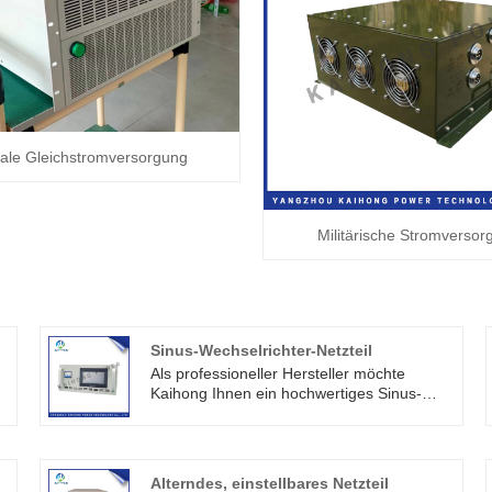
ale Gleichstromversorgung
Militärische Stromversor
Sinus-Wechselrichter-Netzteil
Als professioneller Hersteller möchte
-
Kaihong Ihnen ein hochwertiges Sinus-
Wechselrichter-Netzteil anbieten. Der
Gleichstrom-Wechselrichter in den
Wechselstromkreis wird als Wechselrichter-
Stromversorgung bezeichnet.
Alterndes, einstellbares Netzteil