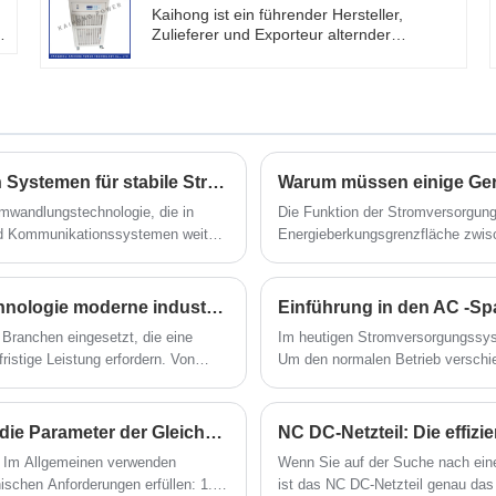
Kaihong ist ein führender Hersteller,
n
Zulieferer und Exporteur alternder
einstellbarer Netzteile in China.
Alterung von Kondensatoren bei hohen und
niedrigen Temperaturen
Erfahrung in der Prüfung von
Widerständen, Thermistoren, Relais,
Motoren und anderen Bereichen
Alternde Stromversorgung des
Wie lineare Stromversorgungen in industriellen Systemen für stabile Stromversorgung sorgen
Wechselrichters
umwandlungstechnologie, die in
Die Funktion der Stromversorgung
und Kommunikationssystemen weit
Energieberkungsgrenzfläche zwisc
etzteil funktioniert, welche Vorteile
Energie zu ermitteln.
 Schalttechnologien in modernen
et es praktische Auswahlhilfen,
Wie kann die Hochspannungsversorgungstechnologie moderne industrielle Innovationen unterstützen?
Einführung in den AC -S
Käufern dabei zu helfen, fundierte
ranchen eingesetzt, die eine
Im heutigen Stromversorgungssys
istige Leistung erfordern. Von
Um den normalen Betrieb verschie
ieanlagen tragen fortschrittliche
Wechselspannungsregulatoren bes
n technologischen Fortschritt zu
Welche technischen Anforderungen gelten für die Parameter der Gleichstromversorgung von Industrierobotern?
NC DC-Netzteil: Die effiz
. Im Allgemeinen verwenden
Wenn Sie auf der Suche nach eine
ischen Anforderungen erfüllen: 1.
ist das NC DC-Netzteil genau das 