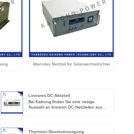
gung
Alterndes Netzteil für Solarwechselrichter
Lineares DC-Netzteil
Bei Kaihong finden Sie eine riesige
Auswahl an linearen DC-Netzteilen aus
China. Insbesondere bei Kondensatoren,
Gleichstrommotoren, Relais, Galvanik,
Oxidation, Elektrophorese, Elektrolyse,
Korrosion, Ermöglichung,
Thyristor-Stromversorgung
Wasseraufbereitung und anderen