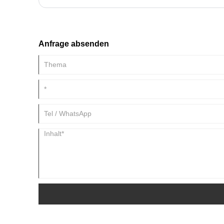
Hohe Stabilitätsanforderungen: Industrieroboter müssen den
ihre Stromversorgung äußerst stabil sein.
Anfrage absenden