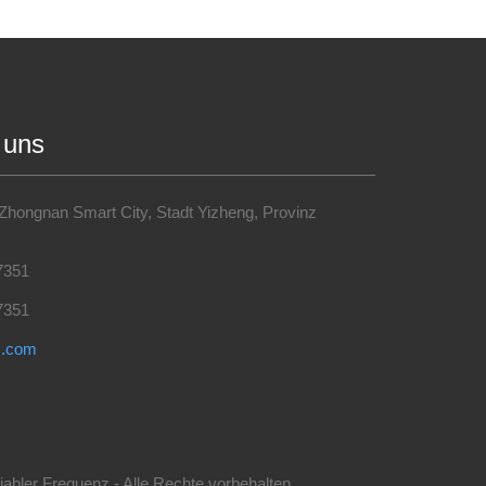
 uns
 Zhongnan Smart City, Stadt Yizheng, Provinz
7351
7351
s.com
iabler Frequenz - Alle Rechte vorbehalten.