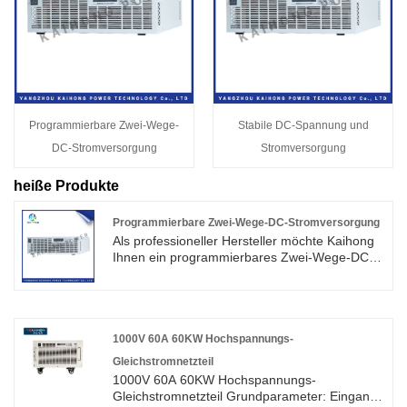
Programmierbare Zwei-Wege-
Stabile DC-Spannung und
DC-Stromversorgung
Stromversorgung
heiße Produkte
Programmierbare Zwei-Wege-DC-Stromversorgung
Als professioneller Hersteller möchte Kaihong
Ihnen ein programmierbares Zwei-Wege-DC-
Netzteil anbieten. Und wir bieten Ihnen den
besten Kundendienst und pünktliche Lieferung.
Das programmierbare bidirektionale DC-
Netzteil ist ein programmierbares DC-Netzteil,
das DC-Netzteil und Rückkopplungslast
1000V 60A 60KW Hochspannungs-
integriert.
Gleichstromnetzteil
1000V 60A 60KW Hochspannungs-
Gleichstromnetzteil Grundparameter: Eingang