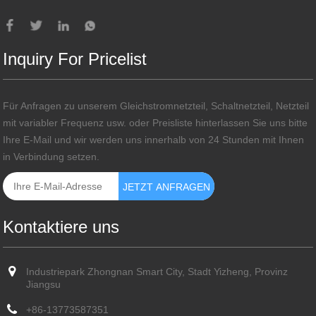
Inquiry For Pricelist
Für Anfragen zu unserem Gleichstromnetzteil, Schaltnetzteil, Netzteil
mit variabler Frequenz usw. oder Preisliste hinterlassen Sie uns bitte
Ihre E-Mail und wir werden uns innerhalb von 24 Stunden mit Ihnen
in Verbindung setzen.
Kontaktiere uns
Industriepark Zhongnan Smart City, Stadt Yizheng, Provinz
Jiangsu
+86-13773587351