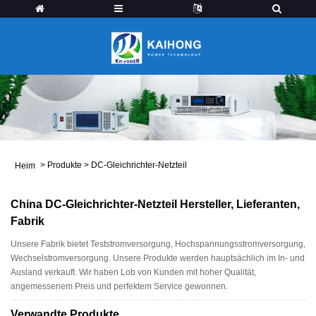
>
Produkte
>
DC-Gleichrichter-Netzteil
Heim
China DC-Gleichrichter-Netzteil Hersteller, Lieferanten,
Fabrik
Unsere Fabrik bietet Teststromversorgung, Hochspannungsstromversorgung,
Wechselstromversorgung. Unsere Produkte werden hauptsächlich im In- und
Ausland verkauft. Wir haben Lob von Kunden mit hoher Qualität,
angemessenem Preis und perfektem Service gewonnen.
Verwandte Produkte