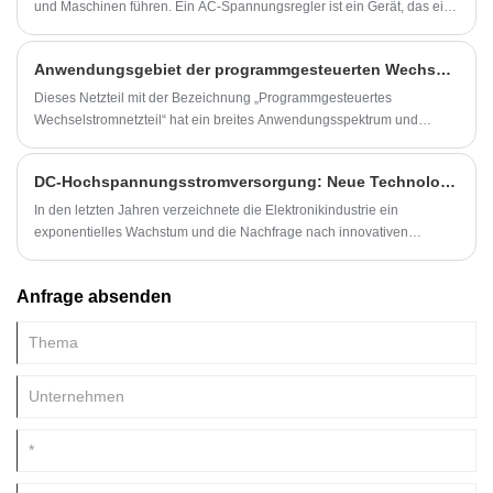
Vorteile in Bezug auf Energieeffizienz, Wärmemanagement und
und Maschinen führen. Ein AC-Spannungsregler ist ein Gerät, das eine
Größenreduzierung.
stabile AC-Ausgangsspannung aufrechterhält. Der Regler wird in
vielen elektrischen Anwendungen eingesetzt, darunter in
Anwendungsgebiet der programmgesteuerten Wechselstromversorgung
Privathaushalten, in der Industrie und sogar bei Weltraummissionen.
Dieses Netzteil mit der Bezeichnung „Programmgesteuertes
Wechselstromnetzteil“ hat ein breites Anwendungsspektrum und
verfügt über Überlastschutz, Kurzschlussschutz, Überhitzungsschutz
und andere Funktionen, um Benutzern eine sichere und zuverlässige
DC-Hochspannungsstromversorgung: Neue Technologie wird die Elektronikindustrie revolutionieren
elektrische Umgebung zu bieten.
In den letzten Jahren verzeichnete die Elektronikindustrie ein
exponentielles Wachstum und die Nachfrage nach innovativen
Gadgets stieg.
Anfrage absenden