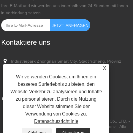
Ihre E-Mail und wir werden uns innerhalb von 24 Stunden mit Ihnen
in Verbindung setzen.
Kontaktiere uns
Industriepark Zhongnan Smart City, Stadt Yizheng, Provinz
Jiangsu
X
Wir verwenden Cookies, um Ihnen ein
+86-13773587351
besseres Surferlebnis zu bieten, den
+86-13773587351
Website-Verkehr zu analysieren und Inhalte
sun@cn-hvps.com
zu personalisieren. Durch die Nutzung
dieser Website stimmen Sie der
Verwendung von Cookies zu.
Copyright © 2023 Yangzhou Kaihong Power Technology Co., LTD. -
Datenschutzrichtlinie
DC-Netzteil, Schaltnetzteil, Netzteil mit variabler Frequenz - Alle
Rechte vorbehalten.
Ablehnen
Akzeptieren